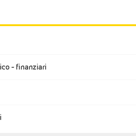
co - finanziari
i