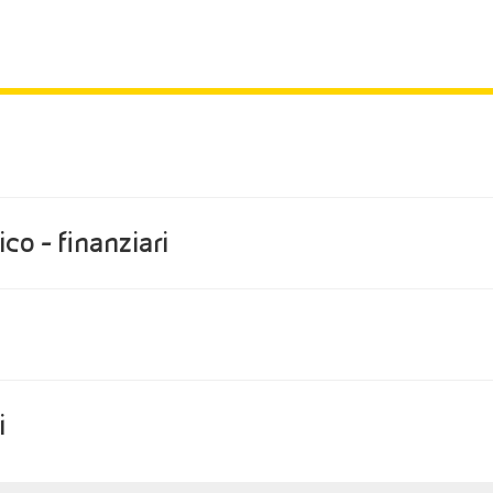
co - finanziari
i