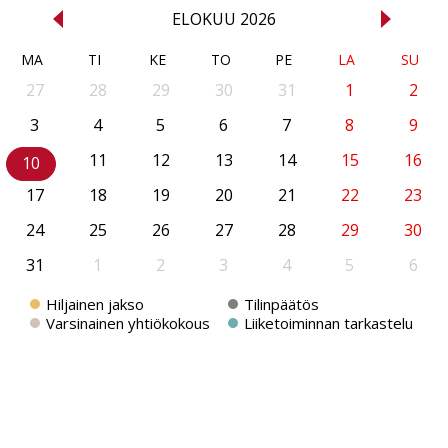
<<
ELOKUU 2026
>>
MA
TI
KE
TO
PE
LA
SU
27
28
29
30
31
1
2
3
4
5
6
7
8
9
11
12
13
14
15
16
10
17
18
19
20
21
22
23
24
25
26
27
28
29
30
31
1
2
3
4
5
6
Hiljainen jakso
Tilinpäätös
Varsinainen yhtiökokous
Liiketoiminnan tarkastelu