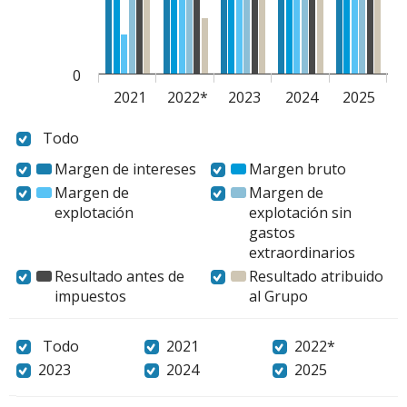
0
2021
2022*
2023
2024
2025
todo
todo
Margen de intereses
Margen
Margen bruto
Margen
de
bruto
Margen de
Margen de
intereses
explotación
Margen
explotación sin
de
gastos
explotación
extraordinarios
Marge
de
Resultado antes de
Resultado atribuido
explota
impuestos
Resultado
al Grupo
Resultado
sin
antes
atribuido
gastos
de
al
todo
todo
2021
2021
2022*
2022*
extraor
impuestos
Grupo
2023
2023
2024
2024
2025
2025