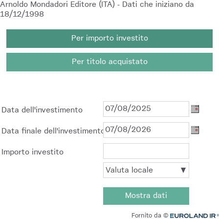
Arnoldo Mondadori Editore (ITA)
- Dati che iniziano da
18/12/1998
Per importo investito
Per titolo acquistato
Data dell'investimento
Data de
Data finale dell'investimento
Data fi
Importo investito
Valuta
Valuta locale
locale
Mostra dati
Euroland.com
Fornito da ©