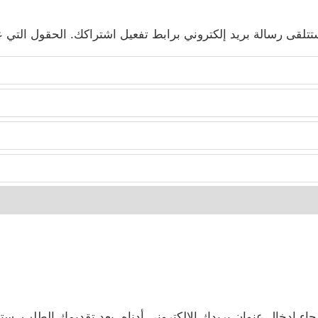
تتلقى رسالة بريد إلكتروني برابط تفعيل اشتراكك. الحقول التي عل
اء إدخال عنوان بريدك الإلكتروني أدناه. بعد تقديمك الطلب، ستت