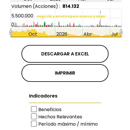
Volumen (Acciones) :
814.132
5.500.000
Haga clic y arrastre para acercar y alejar
0
Oct
2026
Abr
Jul
DESCARGAR A EXCEL
IMPRIMIR
Indicadores
Beneficios
Hechos Relevantes
Período máximo / mínimo