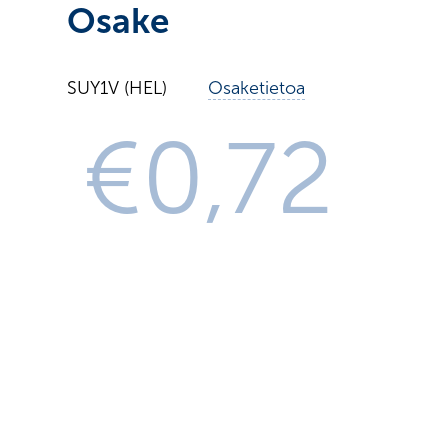
Osake
SUY1V
(HEL)
Osaketietoa
€0,72