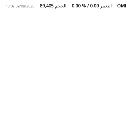
OM
التغيير
0.00 /
% 0.00
الحجم
89,405
09/08/2026 13:02
Scrolling ticker playing. Press Enter to pause.