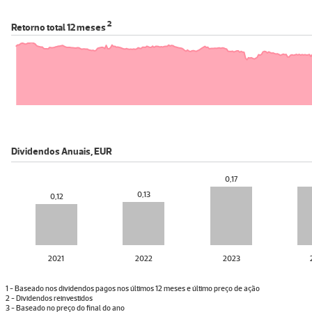
2
Retorno total
12 meses
Dividendos Anuais
,
EUR
0,17
0,13
0,12
2021
2022
2023
1 - Baseado nos dividendos pagos nos últimos 12 meses e último preço de ação
2 - Dividendos reinvestidos
3 - Baseado no preço do final do ano