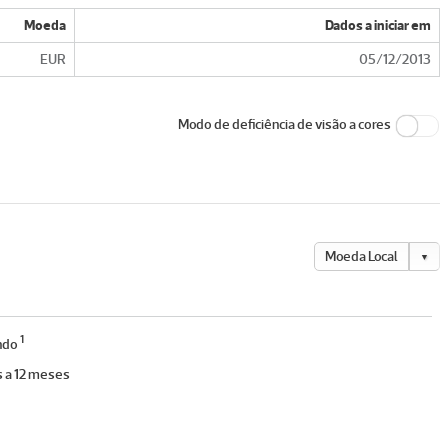
Moeda
Dados a iniciar em
EUR
05/12/2013
Modo de deficiência de visão a cores
Moeda Local
▼
1
endo
s a 12 meses