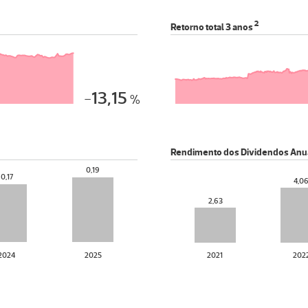
2
Retorno total
3 anos
-13,15
%
Rendimento dos Dividendos Anu
0,19
0,17
4,0
2,63
2024
2025
2021
202